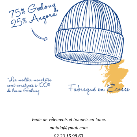
Vente de vêtements et bonnets en laine.
matala@ymail.com
02.23.15.98.63