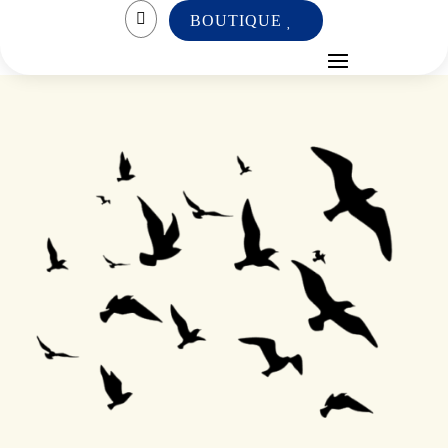

BOUTIQUE