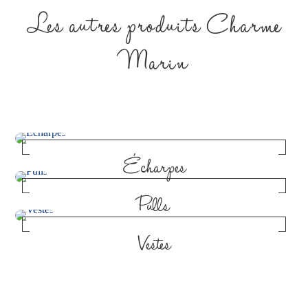
Les autres produits Charme
Marin
Écharpes
Pulls
Vestes