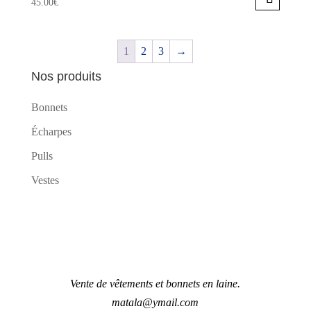
45.00
€
sur
Les
Ce
la
options
produit
page
1
2
3
→
peuvent
a
du
être
plusieurs
Nos produits
produit
choisies
variations.
Bonnets
sur
Les
la
options
Écharpes
page
peuvent
Pulls
du
être
Vestes
produit
choisies
sur
la
page
du
produit
Vente de vêtements et bonnets en laine.
matala@ymail.com